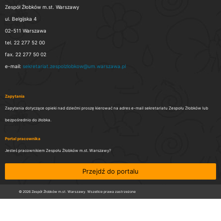
Zespół Żłobków m.st. Warszawy
ul. Belgijska 4
02-511 Warszawa
tel. 22 277 52 00
fax. 22 277 50 02
e-mail:
sekretariat.zespolzlobkow@um.warszawa.pl
Zapytania
Zapytania dotyczące opieki nad dziećmi proszę kierować na adres e-mail sekretariatu Zespołu Żłobków lub
bezpośrednio do żłobka.
Portal pracownika
Jesteś pracownikiem Zespołu Żłobków m.st. Warszawy?
Przejdź do portalu
© 2026 Zespół Żłobków m.st. Warszawy. Wszelkie prawa zastrzeżone