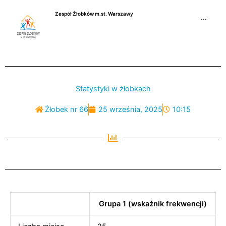
Przejdź
Zespół Żłobków m.st. Warszawy
do
···
treści
Statystyki w żłobkach
Żłobek nr 66
25 września, 2025
10:15
Grupa 1 (wskaźnik frekwencji)