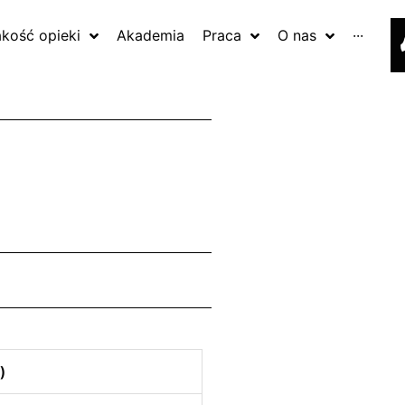
akość opieki
Akademia
Praca
O nas
···
)