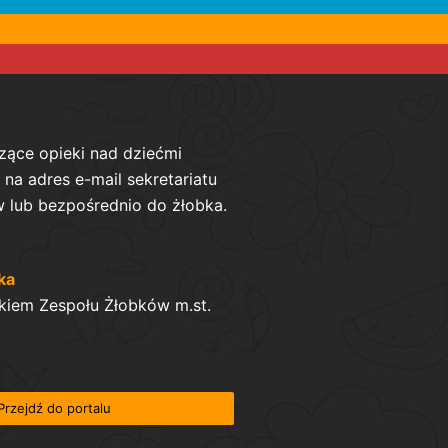
zące opieki nad dziećmi
na adres e-mail sekretariatu
 lub bezpośrednio do żłobka.
ka
kiem Zespołu Żłobków m.st.
Przejdź do portalu