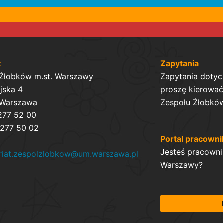
t
Zapytania
 Żłobków m.st. Warszawy
Zapytania dotyc
ijska 4
proszę kierować 
 Warszawa
Zespołu Żłobków
 277 52 00
 277 50 02
Portal pracowni
Jesteś pracowni
ariat.zespolzlobkow@um.warszawa.pl
Warszawy?