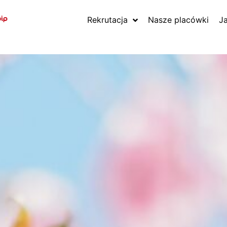
Rekrutacja
Nasze placówki
J