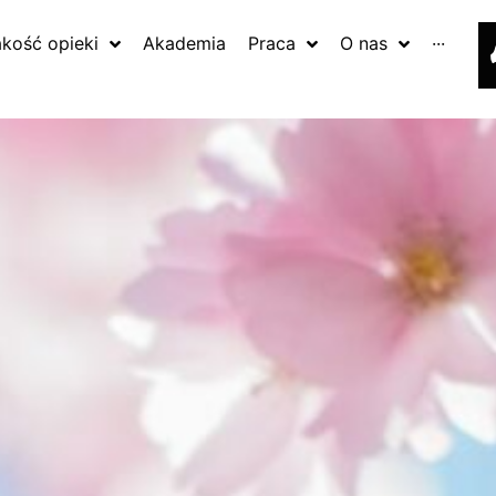
akość opieki
Akademia
Praca
O nas
···