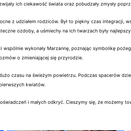
zwijały ich ciekawość świata oraz pobudzały zmysły poprze
e z udziałem rodziców. Był to piękny czas integracji, wsp
zne ozdoby, a uśmiechy na ich twarzach były najlepszym
eci wspólnie wykonały Marzannę, poznając symbolikę pożeg
 rozmów o zmieniającej się przyrodzie.
y dużo czasu na świeżym powietrzu. Podczas spacerów dzi
pierwszych kwiatów.
oświadczeń i małych odkryć. Cieszymy się, że możemy to