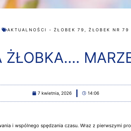
AKTUALNOŚCI - ŻŁOBEK 79
,
ŻŁOBEK NR 79
A ŻŁOBKA…. MARZ
7 kwietnia, 2026
14:06
ania i wspólnego spędzania czasu. Wraz z pierwszymi pro