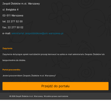
Zespół Żłobków m.st. Warszawy
ul. Belgijska 4
02-511 Warszawa
tel. 22 277 52 00
fax. 22 277 50 02
e-mail:
sekretariat.zespolzlobkow@um.warszawa.pl
Zapytania
Zapytania dotyczące opieki nad dziećmi proszę kierować na adres e-mail sekretariatu Zespołu Żłobków lub
bezpośrednio do żłobka.
Portal pracownika
Jesteś pracownikiem Zespołu Żłobków m.st. Warszawy?
Przejdź do portalu
© 2026 Zespół Żłobków m.st. Warszawy. Wszelkie prawa zastrzeżone