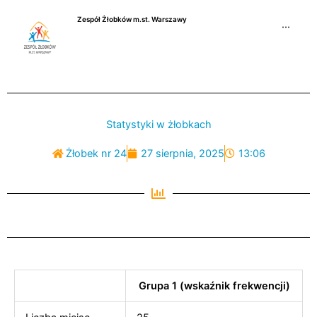
Przejdź
Zespół Żłobków m.st. Warszawy
do
···
treści
Statystyki w żłobkach
Żłobek nr 24
27 sierpnia, 2025
13:06
Grupa 1 (wskaźnik frekwencji)