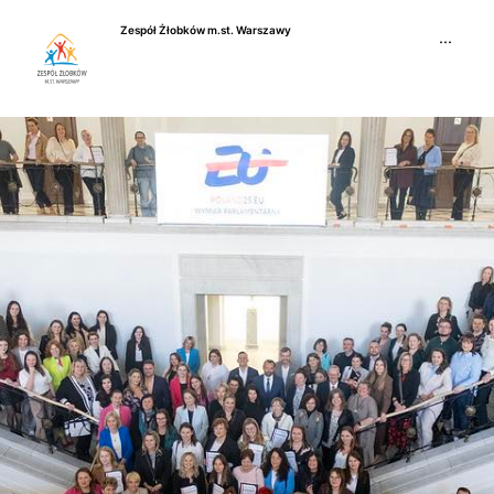
Przejdź
Zespół Żłobków m.st. Warszawy
do
···
treści