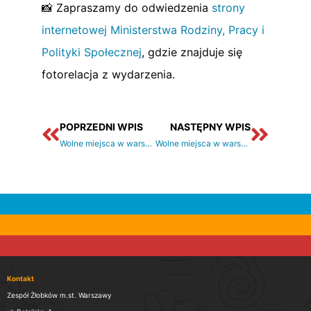
📸 Zapraszamy do odwiedzenia
strony
internetowej Ministerstwa Rodziny, Pracy i
Polityki Społecznej
, gdzie znajduje się
fotorelacja z wydarzenia.
Prev
Nastę
POPRZEDNI WPIS
NASTĘPNY WPIS
Wolne miejsca w warszawskich placówkach (stan na dzień 04.04.2025r.)
Wolne miejsca w warszawskich placówkach (stan na dzień 11.04.2025r.)
Kontakt
Zespół Żłobków m.st. Warszawy