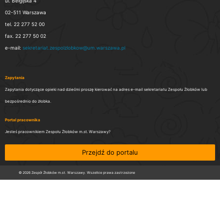
ul. Belgijska 4
02-511 Warszawa
tel. 22 277 52 00
fax. 22 277 50 02
e-mail:
sekretariat.zespolzlobkow@um.warszawa.pl
Zapytania
Zapytania dotyczące opieki nad dziećmi proszę kierować na adres e-mail sekretariatu Zespołu Żłobków lub
bezpośrednio do żłobka.
Portal pracownika
Jesteś pracownikiem Zespołu Żłobków m.st. Warszawy?
Przejdź do portalu
© 2026 Zespół Żłobków m.st. Warszawy. Wszelkie prawa zastrzeżone