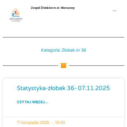
Przejdź
Zespół Żłobków m.st. Warszawy
do
···
treści
Kategoria: Żłobek nr 36
Strona
Strona
Strona
Strona
Strona
Strona
St
Statystyka-żłobek 36- 07.11.2025
CZYTAJ WIĘCEJ...
7 listopada 2025
13:40