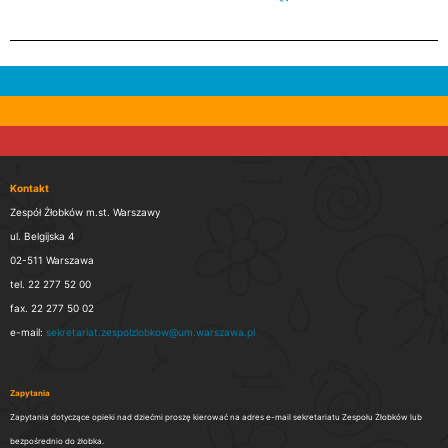
Kontakt
Zespół Żłobków m.st. Warszawy
ul. Belgijska 4
02-511 Warszawa
tel. 22 277 52 00
fax. 22 277 50 02
e-mail:
sekretariat.zespolzlobkow@um.warszawa.pl
Zapytania
Zapytania dotyczące opieki nad dziećmi proszę kierować na adres e-mail sekretariatu Zespołu Żłobków lub
bezpośrednio do żłobka.