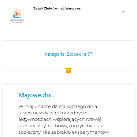
Przejdź
Zespół Żłobków m.st. Warszawy
do
···
treści
Kategoria: Żłobek nr 77
Strona
Strona
Strona
Strona
Strona
Strona
Stro
Majowe dni…
W maju nasze dzieci każdego dnia
uczestniczyły w różnorodnych
aktywnościach wspierających rozwój
sensoryczny, ruchowy, muzyczny oraz
społeczny. Nie zabrakło eksperymentów,