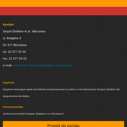
Kontakt
Zespół Żłobków m.st. Warszawy
ul. Belgijska 4
02-511 Warszawa
tel. 22 277 52 00
fax. 22 277 50 02
e-mail:
sekretariat.zespolzlobkow@um.warszawa.pl
Zapytania
Zapytania dotyczące opieki nad dziećmi proszę kierować na adres e-mail sekretariatu Zespołu Żłobków lub
bezpośrednio do żłobka.
Portal pracownika
Jesteś pracownikiem Zespołu Żłobków m.st. Warszawy?
Przejdź do portalu