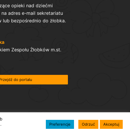
zące opieki nad dziećmi
na adres e-mail sekretariatu
 lub bezpośrednio do żłobka.
ka
kiem Zespołu Żłobków m.st.
Przejdź do portalu
ób
.
Preferencje
Odrzuć
Akceptuj