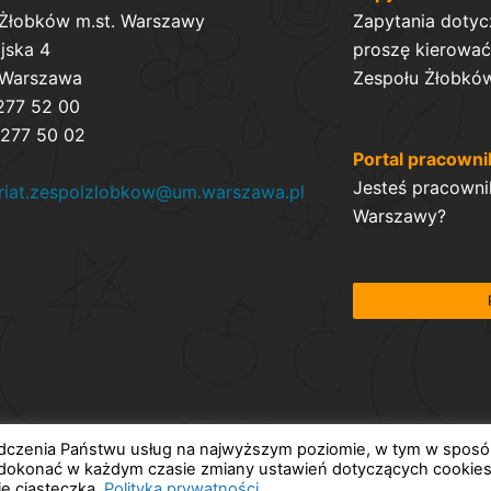
 Żłobków m.st. Warszawy
Zapytania dotyc
ijska 4
proszę kierować 
 Warszawa
Zespołu Żłobków
 277 52 00
 277 50 02
Portal pracowni
Jesteś pracowni
ariat.zespolzlobkow@um.warszawa.pl
Warszawy?
iadczenia Państwu usług na najwyższym poziomie, w tym w spos
dokonać w każdym czasie zmiany ustawień dotyczących cookies
ie ciasteczka.
Polityka prywatności