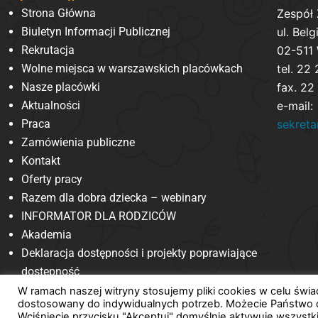
Strona Główna
Zespół
Biuletyn Informacji Publicznej
ul. Belg
Rekrutacja
02-511
Wolne miejsca w warszawskich placówkach
tel. 22
Nasze placówki
fax. 22
Aktualności
e-mail:
Praca
sekret
Zamówienia publiczne
Kontakt
Oferty pracy
Razem dla dobra dziecka – webinary
INFORMATOR DLA RODZICÓW
Akademia
Deklaracja dostępności i projekty poprawiające
dostępność
W ramach naszej witryny stosujemy pliki cookies w celu św
dostosowany do indywidualnych potrzeb. Możecie Państwo 
Wciśnięcie przycisku "Akceptuj" domyślnie aktywuje wszystk