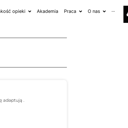
akość opieki
Akademia
Praca
O nas
···
ę adaptują .