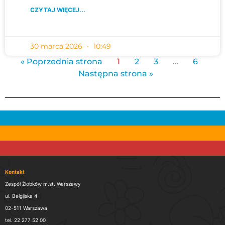
CZYTAJ WIĘCEJ...
30 marca 2026
10:49
« Poprzednia strona
1
2
3
…
6
Następna strona »
Kontakt
Zespół Żłobków m.st. Warszawy
ul. Belgijska 4
02-511 Warszawa
tel. 22 277 52 00