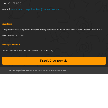
fax. 22 277 50 02
e-mail:
sekretariat.zespolzlobkow@um.warszawa.pl
Zapytania
Zapytania dotyczące opieki nad dziećmi proszę kierować na adres e-mail sekretariatu Zespołu Żłobków lub
bezpośrednio do żłobka.
Portal pracownika
Jesteś pracownikiem Zespołu Żłobków m.st. Warszawy?
Przejdź do portalu
© 2026 Zespół Żłobków m.st. Warszawy. Wszelkie prawa zastrzeżone