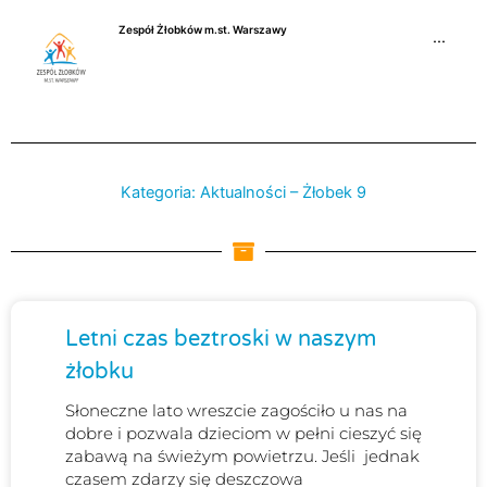
Przejdź
Zespół Żłobków m.st. Warszawy
do
···
treści
Kategoria: Aktualności – Żłobek 9
Strona
Strona
Strona
Strona
Letni czas beztroski w naszym
żłobku
Słoneczne lato wreszcie zagościło u nas na
dobre i pozwala dzieciom w pełni cieszyć się
zabawą na świeżym powietrzu. Jeśli jednak
czasem zdarzy się deszczowa