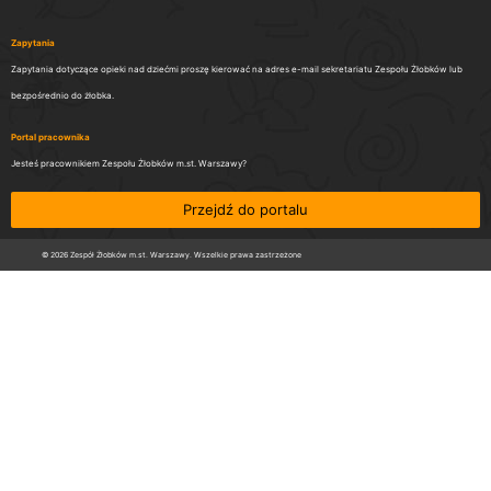
Zapytania
Zapytania dotyczące opieki nad dziećmi proszę kierować na adres e-mail sekretariatu Zespołu Żłobków lub
bezpośrednio do żłobka.
Portal pracownika
Jesteś pracownikiem Zespołu Żłobków m.st. Warszawy?
Przejdź do portalu
© 2026 Zespół Żłobków m.st. Warszawy. Wszelkie prawa zastrzeżone