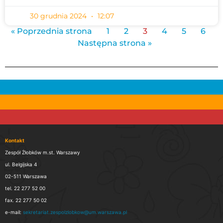
30 grudnia 2024
12:07
« Poprzednia strona
1
2
3
4
5
6
Następna strona »
Kontakt
Zespół Żłobków m.st. Warszawy
ul. Belgijska 4
02-511 Warszawa
tel. 22 277 52 00
fax. 22 277 50 02
e-mail:
sekretariat.zespolzlobkow@um.warszawa.pl