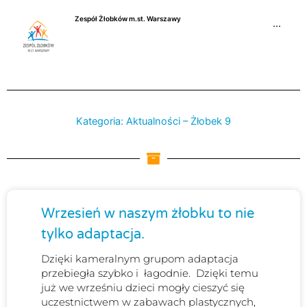
Przejdź
Zespół Żłobków m.st. Warszawy
do
···
treści
Kategoria: Aktualności – Żłobek 9
Strona
Strona
Strona
Strona
Strona
Stro
Wrzesień w naszym żłobku to nie
tylko adaptacja.
Dzięki kameralnym grupom adaptacja
przebiegła szybko i łagodnie. Dzięki temu
już we wrześniu dzieci mogły cieszyć się
uczestnictwem w zabawach plastycznych,