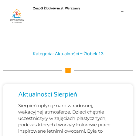
Przejdź
Zespół Żłobków m.st. Warszawy
do
···
treści
Kategoria: Aktualności – Żłobek 13
Strona
Strona
Strona
Strona
Aktualności Sierpień
Sierpień upłynął nam w radosnej,
wakacyjnej atmosferze. Dzieci chętnie
uczestniczyły w zajęciach plastycznych,
podczas których tworzyły kolorowe prace
inspirowane letnimi owocami. Była to