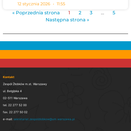
12 stycznia 2026
11:55
« Poprzednia strona
1
2
3
…
5
Następna strona »
Kontakt
Zespół Żłobków m.st. Warszawy
ul. Belgijska 4
02-511 Warszawa
tel. 22 277 52 00
fax. 22 277 50 02
e-mail:
sekretariat.zespolzlobkow@um.warszawa.pl