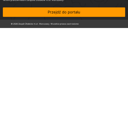
Jesteś pracownikiem Zespołu Żłobków m.st. Warszawy?
Przejdź do portalu
© 2026 Zespół Żłobków m.st. Warszawy. Wszelkie prawa zastrzeżone