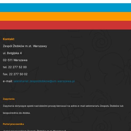
Kontakt
Zespół Żłobków m.st. Warszawy
ul. Belgijska 4
02-511 Warszawa
tel. 22 277 52 00
fax. 22 277 50 02
e-mail:
sekretariat.zespolzlobkow@um.warszawa.pl
Zapytania
Zapytania dotyczące opieki nad dziećmi proszę kierować na adres e-mail sekretariatu Zespołu Żłobków lub
bezpośrednio do żłobka.
Portal pracownika