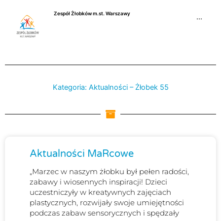
Przejdź
Zespół Żłobków m.st. Warszawy
do
···
treści
Kategoria: Aktualności – Żłobek 55
Strona
Strona
Strona
Aktualności MaRcowe
„Marzec w naszym żłobku był pełen radości,
zabawy i wiosennych inspiracji! Dzieci
uczestniczyły w kreatywnych zajęciach
plastycznych, rozwijały swoje umiejętności
podczas zabaw sensorycznych i spędzały