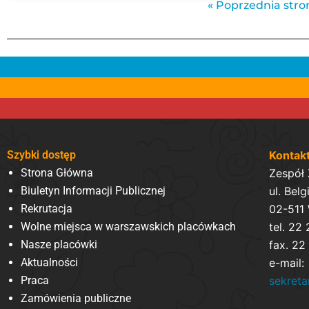
« Poprzednia stro
Szybki dostęp
Kontak
Strona Główna
Zespół
Biuletyn Informacji Publicznej
ul. Belg
Rekrutacja
02-511
Wolne miejsca w warszawskich placówkach
tel. 22
Nasze placówki
fax. 22
Aktualności
e-mail:
Praca
sekret
Zamówienia publiczne