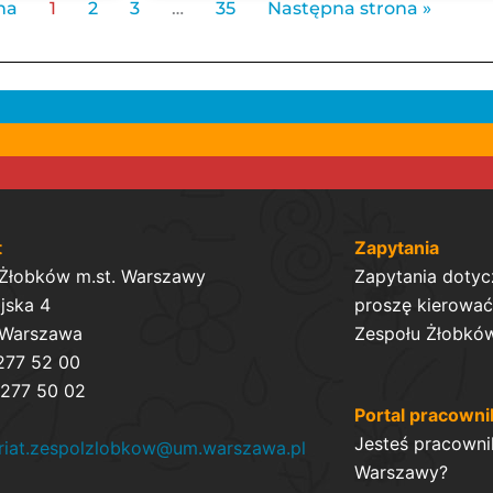
na
1
2
3
…
35
Następna strona »
t
Zapytania
 Żłobków m.st. Warszawy
Zapytania dotyc
ijska 4
proszę kierować 
 Warszawa
Zespołu Żłobków
 277 52 00
 277 50 02
Portal pracowni
Jesteś pracowni
ariat.zespolzlobkow@um.warszawa.pl
Warszawy?