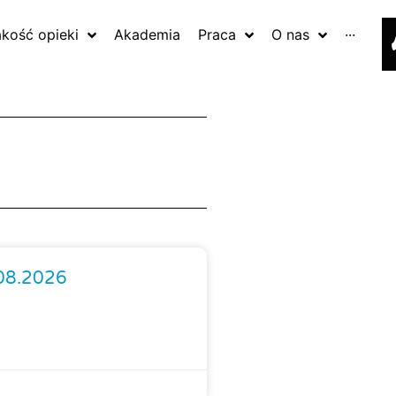
akość opieki
Akademia
Praca
O nas
···
.08.2026