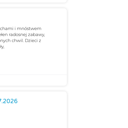
iechami i mnóstwem
ełen radosnej zabawy,
ych chwil. Dzieci z
y,
.7.2026