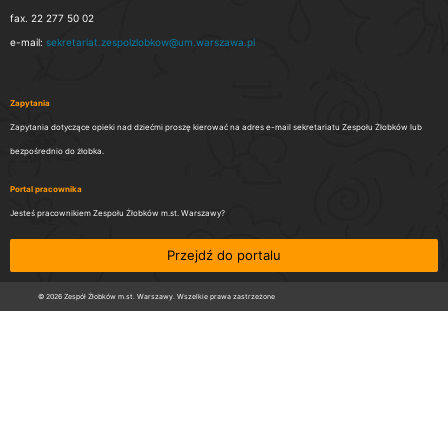
fax. 22 277 50 02
e-mail:
sekretariat.zespolzlobkow@um.warszawa.pl
Zapytania
Zapytania dotyczące opieki nad dziećmi proszę kierować na adres e-mail sekretariatu Zespołu Żłobków lub
bezpośrednio do żłobka.
Portal pracownika
Jesteś pracownikiem Zespołu Żłobków m.st. Warszawy?
Przejdź do portalu
© 2026 Zespół Żłobków m.st. Warszawy. Wszelkie prawa zastrzeżone