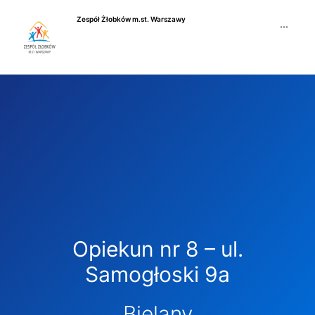
Przejdź
Zespół Żłobków m.st. Warszawy
do
···
treści
Opiekun nr 8 – ul.
Samogłoski 9a
Bielany