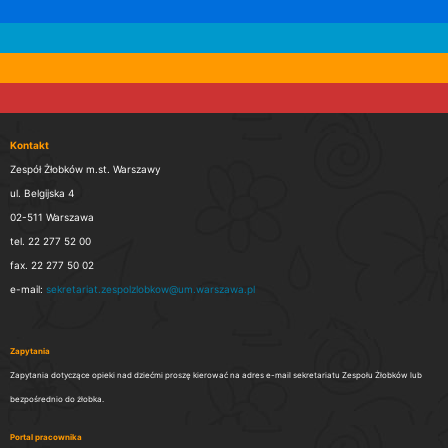
Kontakt
Zespół Żłobków m.st. Warszawy
ul. Belgijska 4
02-511 Warszawa
tel. 22 277 52 00
fax. 22 277 50 02
e-mail:
sekretariat.zespolzlobkow@um.warszawa.pl
Zapytania
Zapytania dotyczące opieki nad dziećmi proszę kierować na adres e-mail sekretariatu Zespołu Żłobków lub
bezpośrednio do żłobka.
Portal pracownika