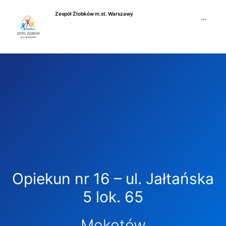
Przejdź
Zespół Żłobków m.st. Warszawy
do
···
treści
Opiekun nr 16 – ul. Jałtańska
5 lok. 65
Mokotów