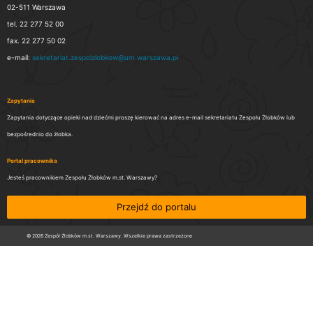
02-511 Warszawa
tel. 22 277 52 00
fax. 22 277 50 02
e-mail:
sekretariat.zespolzlobkow@um.warszawa.pl
Zapytania
Zapytania dotyczące opieki nad dziećmi proszę kierować na adres e-mail sekretariatu Zespołu Żłobków lub
bezpośrednio do żłobka.
Portal pracownika
Jesteś pracownikiem Zespołu Żłobków m.st. Warszawy?
Przejdź do portalu
© 2026 Zespół Żłobków m.st. Warszawy. Wszelkie prawa zastrzeżone