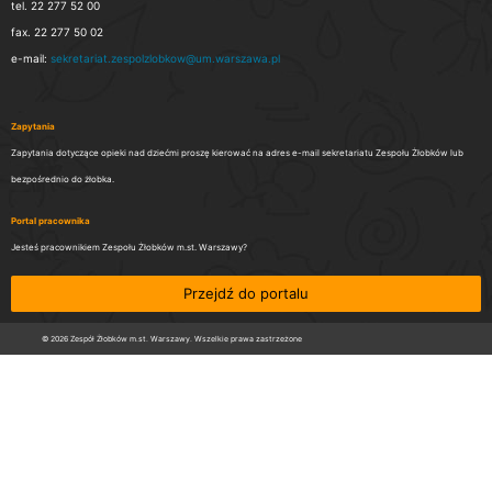
tel. 22 277 52 00
fax. 22 277 50 02
e-mail:
sekretariat.zespolzlobkow@um.warszawa.pl
Zapytania
Zapytania dotyczące opieki nad dziećmi proszę kierować na adres e-mail sekretariatu Zespołu Żłobków lub
bezpośrednio do żłobka.
Portal pracownika
Jesteś pracownikiem Zespołu Żłobków m.st. Warszawy?
Przejdź do portalu
© 2026 Zespół Żłobków m.st. Warszawy. Wszelkie prawa zastrzeżone