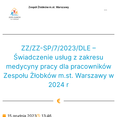
Przejdź
Zespół Żłobków m.st. Warszawy
do
···
treści
ZZ/ZZ-SP/7/2023/DLE –
Świadczenie usług z zakresu
medycyny pracy dla pracowników
Zespołu Żłobków m.st. Warszawy w
2024 r
15 grudnia 2023
13:46