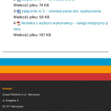
Wielkość pliku:
74 KB
3
załącznik nr 2 - oświadczenie dot. wykluczenia
Wielkość pliku:
56 KB
4
Notatka z wyboru wykonawcy - usługi medycyny p
racy
Wielkość pliku:
197 KB
Kontakt
Zespół Żłobków m.st. Warszawy
ul. Belgijska 4
02-511 Warszawa