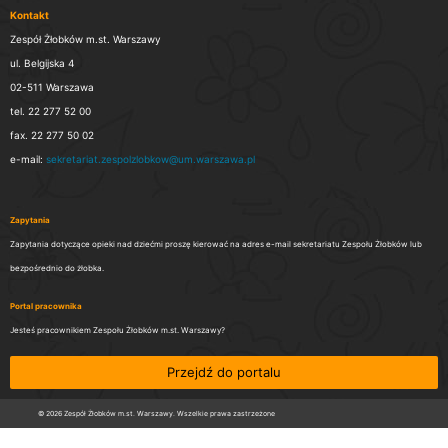
Kontakt
Zespół Żłobków m.st. Warszawy
ul. Belgijska 4
02-511 Warszawa
tel. 22 277 52 00
fax. 22 277 50 02
e-mail:
sekretariat.zespolzlobkow@um.warszawa.pl
Zapytania
Zapytania dotyczące opieki nad dziećmi proszę kierować na adres e-mail sekretariatu Zespołu Żłobków lub
bezpośrednio do żłobka.
Portal pracownika
Jesteś pracownikiem Zespołu Żłobków m.st. Warszawy?
Przejdź do portalu
© 2026 Zespół Żłobków m.st. Warszawy. Wszelkie prawa zastrzeżone