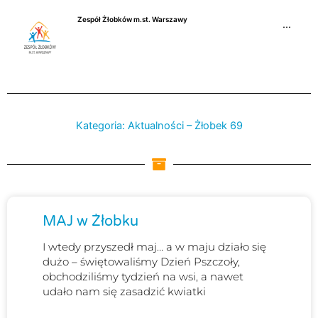
Przejdź
Zespół Żłobków m.st. Warszawy
do
···
treści
Kategoria: Aktualności – Żłobek 69
Strona
Strona
Strona
MAJ w Żłobku
I wtedy przyszedł maj… a w maju działo się
dużo – świętowaliśmy Dzień Pszczoły,
obchodziliśmy tydzień na wsi, a nawet
udało nam się zasadzić kwiatki