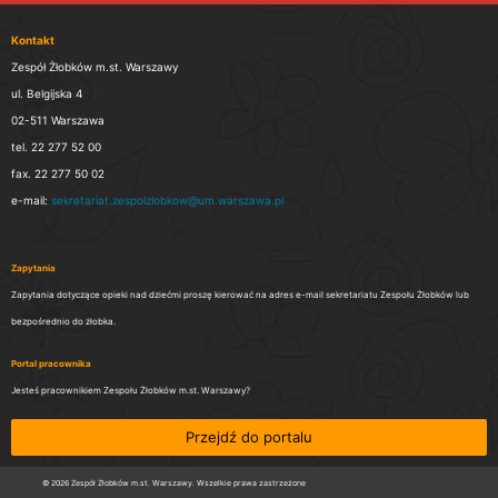
Kontakt
Zespół Żłobków m.st. Warszawy
ul. Belgijska 4
02-511 Warszawa
tel. 22 277 52 00
fax. 22 277 50 02
e-mail:
sekretariat.zespolzlobkow@um.warszawa.pl
Zapytania
Zapytania dotyczące opieki nad dziećmi proszę kierować na adres e-mail sekretariatu Zespołu Żłobków lub
bezpośrednio do żłobka.
Portal pracownika
Jesteś pracownikiem Zespołu Żłobków m.st. Warszawy?
Przejdź do portalu
© 2026 Zespół Żłobków m.st. Warszawy. Wszelkie prawa zastrzeżone