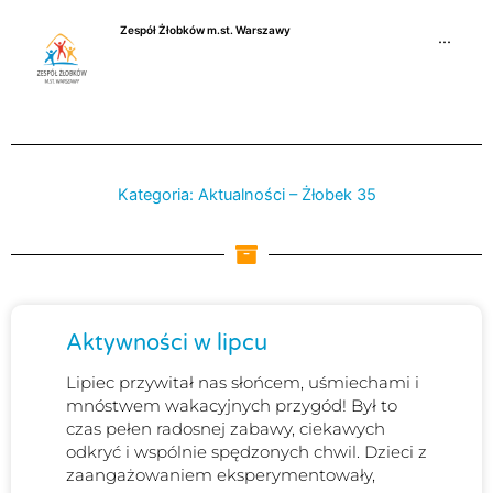
Przejdź
Zespół Żłobków m.st. Warszawy
do
···
treści
Kategoria: Aktualności – Żłobek 35
Strona
Strona
Strona
Aktywności w lipcu
Lipiec przywitał nas słońcem, uśmiechami i
mnóstwem wakacyjnych przygód! Był to
czas pełen radosnej zabawy, ciekawych
odkryć i wspólnie spędzonych chwil. Dzieci z
zaangażowaniem eksperymentowały,