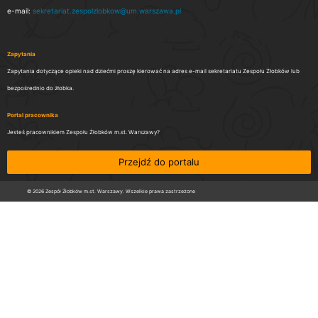
e-mail:
sekretariat.zespolzlobkow@um.warszawa.pl
Zapytania
Zapytania dotyczące opieki nad dziećmi proszę kierować na adres e-mail sekretariatu Zespołu Żłobków lub
bezpośrednio do żłobka.
Portal pracownika
Jesteś pracownikiem Zespołu Żłobków m.st. Warszawy?
Przejdź do portalu
© 2026 Zespół Żłobków m.st. Warszawy. Wszelkie prawa zastrzeżone