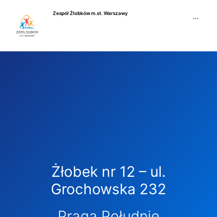
Przejdź
Zespół Żłobków m.st. Warszawy
do
···
treści
Żłobek nr 12 – ul.
Grochowska 232
Praga Południe