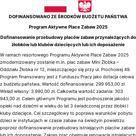
DOFINANSOWANO ZE ŚRODKÓW BUDŻETU PAŃSTWA
Program Aktywne Place Zabaw 2025
Dofinansowanie przebudowy placów zabaw przynależących do
żłobków lub klubów dziecięcych lub ich doposażenie
W ramach resortowego Programu Aktywne Place Zabaw 2025
zmodernizowany zostanie m.in. plac zabaw Mini Żłobka –
Oddziału Żłobka nr 12, mieszczącego się przy ul. Prochowej 49.
Program finansowany jest z Funduszu Pracy jako dotacja celowa
z budżetu państwa. Wartość dofinansowania: 299 953,00 zł.
Wkład własny: 3 990,00 zł. Całkowita wartość zadania: 303
943,00 zł. Celem głównym Programu jest podnoszenie jakości
opieki nad dziećmi w wieku do lat 3 świadczonej przez żłobki i
kluby dziecięce. Cel szczegółowy to poprawa warunków pobytu
dzieci w instytucjach w czasie zabaw na świeżym powietrzu
poprzez dofinansowanie przebudowy istniejących placów zabaw
lub ich doposażenie. Zakres prac obejmuje renowację istniejących