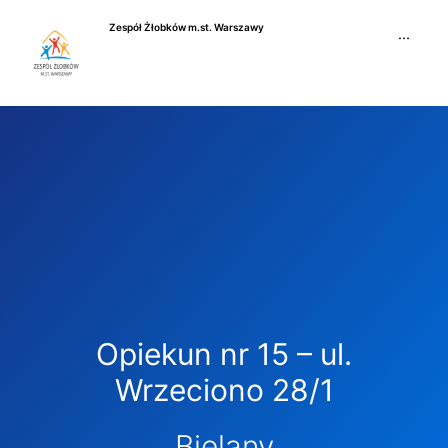
Przejdź
Zespół Żłobków m.st. Warszawy
do
···
treści
Opiekun nr 15 – ul.
Wrzeciono 28/1
Bielany