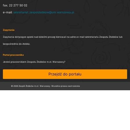
fax. 22 277 50 02
e-mail:
sekretariat.zespolzlobkow@um.warszawa.pl
Zapytania
Zapytania dotyczące opieki nad dziećmi proszę kierować na adres e-mail sekretariatu Zespołu Żłobków lub
bezpośrednio do żłobka.
Portal pracownika
Jesteś pracownikiem Zespołu Żłobków m.st. Warszawy?
Przejdź do portalu
© 2026 Zespół Żłobków m.st. Warszawy. Wszelkie prawa zastrzeżone