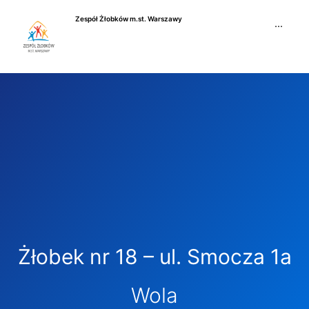
Przejdź
Zespół Żłobków m.st. Warszawy
do
···
treści
Żłobek nr 18 – ul. Smocza 1a
Wola