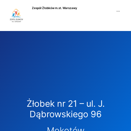
Przejdź
Zespół Żłobków m.st. Warszawy
do
···
treści
Żłobek nr 21 – ul. J.
Dąbrowskiego 96
Mokotów